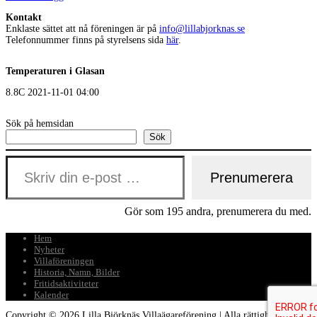
Kontakt
Enklaste sättet att nå föreningen är på
info@lillabjorknas.se
Telefonnummer finns på styrelsens sida
här
.
Temperaturen i Glasan
8.8C 2021-11-01 04:00
Sök på hemsidan
Sök
Skriv din e-post …
Prenumerera
Gör som 195 andra, prenumerera du med.
Hem
Nyheter
Villaföreningen
Historia, Namn, Bilder
Fritidsaktiviteter
Kalender
Copyright © 2026 Lilla Björknäs Villaägareförening | Alla rättigheter