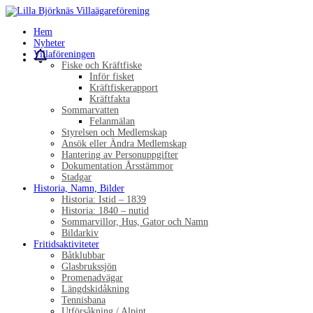
Hem
Nyheter
Villaföreningen
Fiske och Kräftfiske
Inför fisket
Kräftfiskerapport
Kräftfakta
Sommarvatten
Felanmälan
Styrelsen och Medlemskap
Ansök eller Ändra Medlemskap
Hantering av Personuppgifter
Dokumentation Årsstämmor
Stadgar
Historia, Namn, Bilder
Historia: Istid – 1839
Historia: 1840 – nutid
Sommarvillor, Hus, Gator och Namn
Bildarkiv
Fritidsaktiviteter
Båtklubbar
Glasbrukssjön
Promenadvägar
Längdskidåkning
Tennisbana
Utförsåkning / Alpint