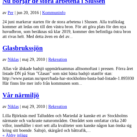
Nu börjar de stora arbetena i Slussen
av
Per
|
jun 20, 2016
|
Kommuninfo
24 juni markerar starten för de stora arbetena i Slussen. Alla trafikslag
kommer att ledas om till den västra bron. För att göra plats för den nya
huvudbron, som beräknas stå klar 2019, kommer den befintliga östra bron
att rivas helt. Med detta även en del av...
Glasbrukssjön
av
Niklas
|
maj 29, 2010
|
Rekreation
Allas vår älskade badsjö uppmärksammas alltsomoftast i pressen. Förra året
listade DN på Stan ”Glasan” som näst bästa badsjö utanför stan:
http://www.pastan.nu/sport/bada-har-stockholms-basta-bad-listade-1.895930
Här finns lite mer info från kommunen som...
Vår närmiljö
av
Niklas
|
maj 29, 2010
|
Rekreation
Lilla Björknäs med Talludden och Mariedal är kanske ett av Stockholms
närmaste och vackraste naturområden. Området som omfattar cirka 240
villor, innehåller i stort sett alla kvaliteter som kanske någon kan önska sig
kring sitt boende. Saltsjö, skärgård och båttrafik,...
« Äldre inlägg