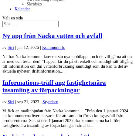
Skridsko
Kalender
Välj en sida
Ny app från Nacka vatten och avfall
av
Siri
|
jan 12, 2026
|
Kommuninfo
Nu har Nacka kommun lanserat sin nya mobilapp – och de vill gärna att du
är med och testar den! ”I appen får du på ett enkelt och smidigt sätt tillgång
till information om din vattenförbrukning samtidigt som du kan ta del av
aktuella nyheter, driftinformation,...
Informations-träff ang fastighetsnära
insamling av förpackningar
av
Siri
|
sep 21, 2023
|
Styrelsen
Vi fick en mailinbjudan från Nacka kommun… ”Från den 1 januari 2024
tar kommunerna över ansvaret för att samla in förpackningsavfall från
producenterna. Senast den 1 januari 2027 ska kommunerna ha infört
fastighetsnära insamling av förpackningar från alla...