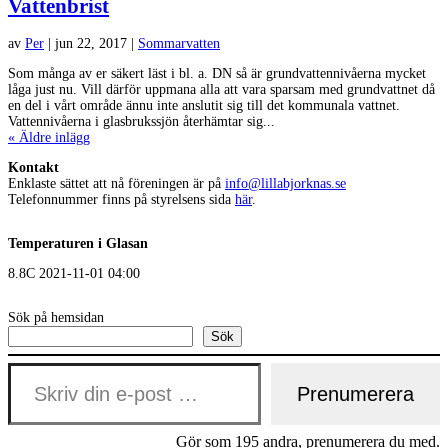
Vattenbrist
av
Per
|
jun 22, 2017
|
Sommarvatten
Som många av er säkert läst i bl. a. DN så är grundvattennivåerna mycket
låga just nu. Vill därför uppmana alla att vara sparsam med grundvattnet då
en del i vårt område ännu inte anslutit sig till det kommunala vattnet.
Vattennivåerna i glasbrukssjön återhämtar sig...
« Äldre inlägg
Kontakt
Enklaste sättet att nå föreningen är på
info@lillabjorknas.se
Telefonnummer finns på styrelsens sida
här
.
Temperaturen i Glasan
8.8C 2021-11-01 04:00
Sök på hemsidan
Sök
Skriv din e-post …
Prenumerera
Gör som 195 andra, prenumerera du med.