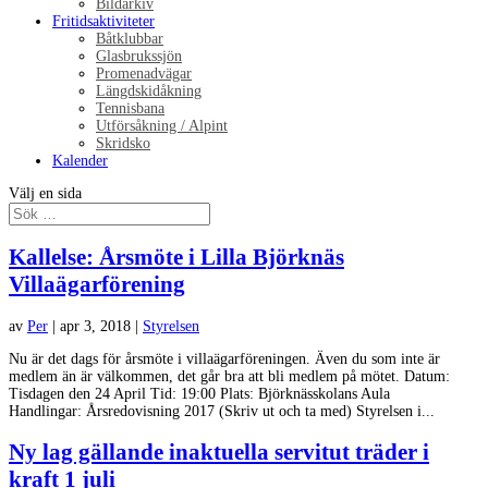
Bildarkiv
Fritidsaktiviteter
Båtklubbar
Glasbrukssjön
Promenadvägar
Längdskidåkning
Tennisbana
Utförsåkning / Alpint
Skridsko
Kalender
Välj en sida
Kallelse: Årsmöte i Lilla Björknäs
Villaägarförening
av
Per
|
apr 3, 2018
|
Styrelsen
Nu är det dags för årsmöte i villaägarföreningen. Även du som inte är
medlem än är välkommen, det går bra att bli medlem på mötet. Datum:
Tisdagen den 24 April Tid: 19:00 Plats: Björknässkolans Aula
Handlingar: Årsredovisning 2017 (Skriv ut och ta med) Styrelsen i...
Ny lag gällande inaktuella servitut träder i
kraft 1 juli