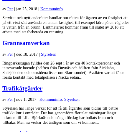
av
Per
|
jan 25, 2018
|
Kommuninfo
Servitut och nyttjanderätter handlar om rätten för ägaren av en fastighet att
på ett visst sätt använda en annan fastighet, till exempel köra på en väg eller
ta vatten från en brunn. Lantmäteriet kommer fram till slutet av 2018 att
arbeta med att förbereda en rensning...
Grannsamverkan
av
Per
|
dec 18, 2017
|
Styrelsen
Ringparksstugan fylldes den 26 sept i år av c:a 40 kontaktpersoner och
intresserade boende (hälften från Duvnäs och hälften från Sicklaön,
Saltsjöbaden och områdena öster om Skurusundet). Avsikten var att få en
första kontakt med lokalpolisen i Nacka sedan...
Trafikåtgärder
av
Per
|
nov 1, 2017
|
Kommuninfo
,
Styrelsen
Styrelsen har länge verkat för att få till åtgärder som bidrar till bättre
trafikkultur i området. Det har genomförts flertalet mätningar längst
infarten till Lilla Björknäs och många förslag har bollats fram och
tillbaka. Men nu verkar det äntligen som om vi kommer...