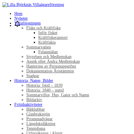
Hem
Nyheter
Villaföreningen
Fiske och Kräftfiske
Inför fisket
Kräftfiskerapport
Kräftfakta
Sommarvatten
Felanmälan
Styrelsen och Medlemskap
Ansök eller Ändra Medlemskap
Hantering av Personuppgifter
Dokumentation Årsstämmor
Stadgar
Historia, Namn, Bilder
Historia: Istid – 1839
Historia: 1840 – nutid
Sommarvillor, Hus, Gator och Namn
Bildarkiv
Fritidsaktiviteter
Båtklubbar
Glasbrukssjön
Promenadvägar
Längdskidåkning
Tennisbana
Utförsåkning / Alpint