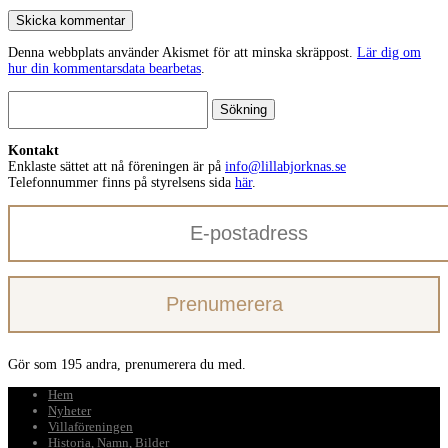
Skicka kommentar
Denna webbplats använder Akismet för att minska skräppost.
Lär dig om
hur din kommentarsdata bearbetas
.
Sök
efter:
Kontakt
Enklaste sättet att nå föreningen är på
info@lillabjorknas.se
Telefonnummer finns på styrelsens sida
här
.
E-
postadress
Prenumerera
Gör som 195 andra, prenumerera du med.
Hem
Nyheter
Villaföreningen
Historia, Namn, Bilder