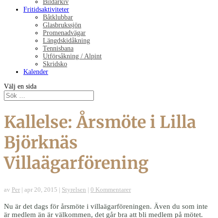
Bildarkiv
Fritidsaktiviteter
Båtklubbar
Glasbrukssjön
Promenadvägar
Längdskidåkning
Tennisbana
Utförsåkning / Alpint
Skridsko
Kalender
Välj en sida
Kallelse: Årsmöte i Lilla
Björknäs
Villaägarförening
av
Per
|
apr 20, 2015
|
Styrelsen
|
0 Kommentarer
Nu är det dags för årsmöte i villaägarföreningen. Även du som inte
är medlem än är välkommen, det går bra att bli medlem på mötet.