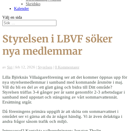
Skridsko
Kalender
Välj en sida
Styrelsen i LBVF söker
nya medlemmar
av
Siri
|
feb 12, 2026
|
Styrelsen
|
0 Kommentarer
Lilla Björknäs Villaägareförening ser att det kommer öppnas upp för
nya styrelsemedlemmar i samband med kommande årsmöte i maj.
Vill du bli en del av ett glatt gäng och bidra till Ditt område?
Styrelsen träffas 3-4 gånger per år samt genomför 2-3 arbetsdagar i
samband med uppstart och stängning av vårt sommarvattennät.
Ersättning utgår.
Då föreningens primära uppgift är att sköta om sommarvattnet i
området ser vi gärna att du är något händig. Vi är även delaktiga i
andra frågor såsom trafik och miljö.
Intresserad? Kontakta valberedningen: Jonatan Thulin