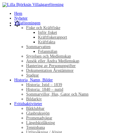
Hem
Nyheter
Villaföreningen
Fiske och Kräftfiske
Inför fisket
Kräftfiskerapport
Kräftfakta
Sommarvatten
Felanmälan
Styrelsen och Medlemskap
Ansök eller Ändra Medlemskap
Hantering av Personuppgifter
Dokumentation Årsstämmor
Stadgar
Historia, Namn, Bilder
Historia: Istid – 1839
Historia: 1840 – nutid
Sommarvillor, Hus, Gator och Namn
Bildarkiv
Fritidsaktiviteter
Båtklubbar
Glasbrukssjön
Promenadvägar
Längdskidåkning
Tennisbana
Utförsåkning / Alpint