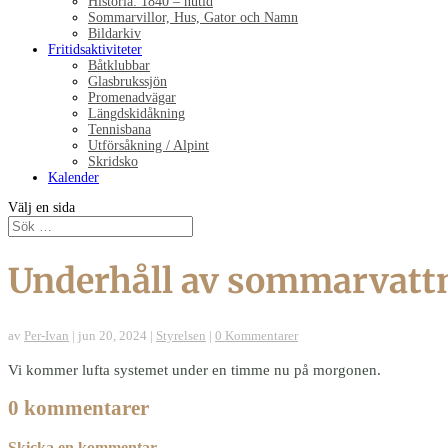
Historia: 1840 – nutid
Sommarvillor, Hus, Gator och Namn
Bildarkiv
Fritidsaktiviteter
Båtklubbar
Glasbrukssjön
Promenadvägar
Längdskidåkning
Tennisbana
Utförsåkning / Alpint
Skridsko
Kalender
Välj en sida
Underhåll av sommarvatt
av
Per-Ivan
|
jun 20, 2024
|
Styrelsen
|
0 Kommentarer
Vi kommer lufta systemet under en timme nu på morgonen.
0 kommentarer
Skicka en kommentar