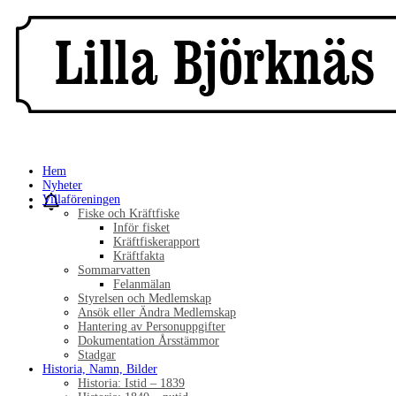
Hem
Nyheter
Villaföreningen
Fiske och Kräftfiske
Inför fisket
Kräftfiskerapport
Kräftfakta
Sommarvatten
Felanmälan
Styrelsen och Medlemskap
Ansök eller Ändra Medlemskap
Hantering av Personuppgifter
Dokumentation Årsstämmor
Stadgar
Historia, Namn, Bilder
Historia: Istid – 1839