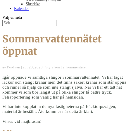
Skridsko
Kalender
Välj en sida
Sommarvattennätet
öppnat
av
Per-Ivan
|
apr 23, 2023
|
Styrelsen
|
2 Kommentarer
Igår öppnade vi samtliga slingor i sommarvattennätet. Vi har lagat
läckor och stängt kranar men det finns säkert kranar som står öppna
och rinner så hjälp de som inte stängt själva. När vi har ett tätt nät
kommer vi som bor längst ut på olika slingor få bättre tryck.
Felrapportering som vanlig här på hemsidan.
Vi har inte kopplat in de nya fastigheterna på Bäcktorpsvägen,
material är beställt. Återkommer när detta är klart.
Vi ses vid majbrasan!