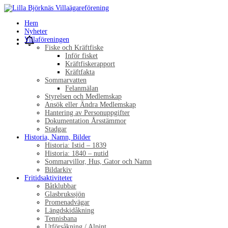
Hem
Nyheter
Villaföreningen
Fiske och Kräftfiske
Inför fisket
Kräftfiskerapport
Kräftfakta
Sommarvatten
Felanmälan
Styrelsen och Medlemskap
Ansök eller Ändra Medlemskap
Hantering av Personuppgifter
Dokumentation Årsstämmor
Stadgar
Historia, Namn, Bilder
Historia: Istid – 1839
Historia: 1840 – nutid
Sommarvillor, Hus, Gator och Namn
Bildarkiv
Fritidsaktiviteter
Båtklubbar
Glasbrukssjön
Promenadvägar
Längdskidåkning
Tennisbana
Utförsåkning / Alpint