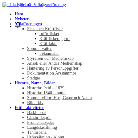
Hem
Nyheter
Villaföreningen
Fiske och Kräftfiske
Inför fisket
Kräftfiskerapport
Kräftfakta
Sommarvatten
Felanmälan
Styrelsen och Medlemskap
Ansök eller Ändra Medlemskap
Hantering av Personuppgifter
Dokumentation Årsstämmor
Stadgar
Historia, Namn, Bilder
Historia: Istid – 1839
Historia: 1840 – nutid
Sommarvillor, Hus, Gator och Namn
Bildarkiv
Fritidsaktiviteter
Båtklubbar
Glasbrukssjön
Promenadvägar
Längdskidåkning
Tennisbana
Utförsåkning / Alpint