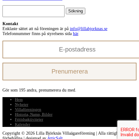
Sök
efter:
Kontakt
Enklaste sättet att nå föreningen är på
info@lillabjorknas.se
Telefonnummer finns på styrelsens sida
här
.
E-
postadress
Prenumerera
Gör som 195 andra, prenumerera du med.
Hem
Nyheter
Villaföreningen
Historia, Namn, Bilder
Fritidsaktiviteter
Kalender
Copyright © 2026 Lilla Björknäs Villaägareförening | Alla rättigheter
förbehållna | designad av
AtticSalt