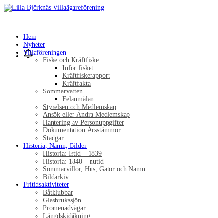
Hem
Nyheter
Villaföreningen
Fiske och Kräftfiske
Inför fisket
Kräftfiskerapport
Kräftfakta
Sommarvatten
Felanmälan
Styrelsen och Medlemskap
Ansök eller Ändra Medlemskap
Hantering av Personuppgifter
Dokumentation Årsstämmor
Stadgar
Historia, Namn, Bilder
Historia: Istid – 1839
Historia: 1840 – nutid
Sommarvillor, Hus, Gator och Namn
Bildarkiv
Fritidsaktiviteter
Båtklubbar
Glasbrukssjön
Promenadvägar
Längdskidåkning