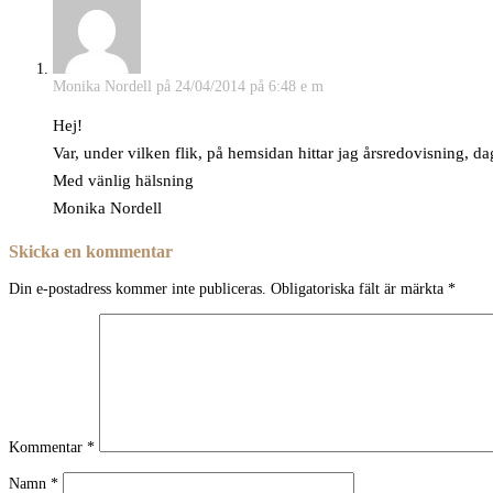
Monika Nordell
på 24/04/2014 på 6:48 e m
Hej!
Var, under vilken flik, på hemsidan hittar jag årsredovisning, da
Med vänlig hälsning
Monika Nordell
Skicka en kommentar
Din e-postadress kommer inte publiceras.
Obligatoriska fält är märkta
*
Kommentar
*
Namn
*