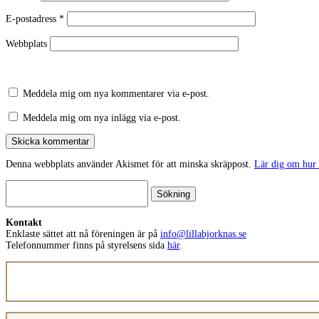
E-postadress
*
Webbplats
Meddela mig om nya kommentarer via e-post.
Meddela mig om nya inlägg via e-post.
Skicka kommentar
Denna webbplats använder Akismet för att minska skräppost.
Lär dig om hur
Sök
efter:
Kontakt
Enklaste sättet att nå föreningen är på
info@lillabjorknas.se
Telefonnummer finns på styrelsens sida
här
.
E-
postadress