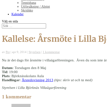
Tennisbana
Utförsåkning / Alpint
Skridsko
Kalender
Välj en sida
Kallelse: Årsmöte i Lilla 
av
Per
|
apr 9, 2014
|
Styrelsen
|
1 kommentar
Nu är det dags för årsmöte i villaägarföreningen. Även du som inte ä
Datum
: Torsdagen den 8 Maj
Tid
: 19:00
Plats
: Björknässkolans Aula
Handlingar
:
Årsredovisning 2013
(tips: skriv ut och ta med)
Styrelsen i Lilla Björknäs Villaägarförening
1 kommentar